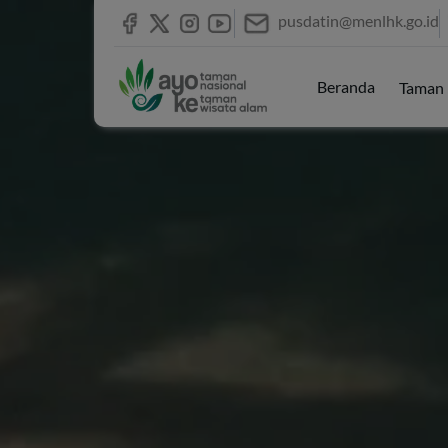
pusdatin@menlhk.go.id
Beranda
Taman 