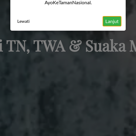
AyoKeTamanNasional.
Lanjut
Lewati
hi TN, TWA & Suaka