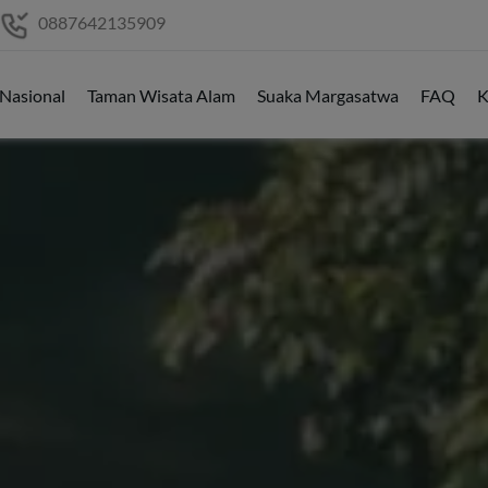
0887642135909
Nasional
Taman Wisata Alam
Suaka Margasatwa
FAQ
K