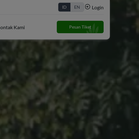
Login
ID
EN
ontak Kami
Pesan Tiket